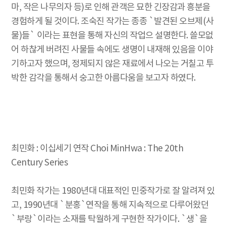
마, 작은 나무의자 등)로 인해 관객은 묘한 긴장감과 흥분을
경험하게 될 것이다. 조숙진 작가는 종종 `발견된 오브제(사
물)들` 이라는 표현을 통해 자신의 작업으 설명한다. 쓸모없
어 하찮게 버려진 사물들 속에도 생명이 내재해 있음을 이야
기하고자 했으며, 정제되지 않은 재료에서 나오는 거칠고 투
박한 감각을 통해서 숭고한 아름다움을 보고자 하였다.
최민화 : 이십세기 연작 Choi MinHwa : The 20th
Century Series
최민화 작가는 1980년대 대표적인 민중작가로 잘 알려져 있
고, 1990년대 `분홍`연작을 통해 지속적으로 다루어왔던
`부랑`이라는 소재를 탁월하게 구현한 작가이다. `생`을