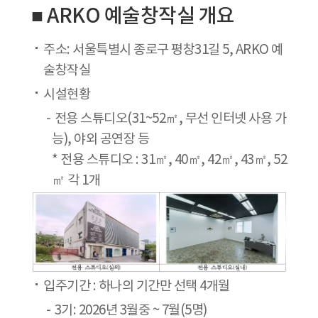
■ ARKO 예술창작실 개요
주소: 서울특별시 종로구 평창31길 5, ARKO 예
술창작실
시설현황
전용 스튜디오(31~52㎡, 무선 인터넷 사용 가
능), 야외 공연장 등
* 전용 스튜디오 : 31㎡, 40㎡, 42㎡, 43㎡, 52
㎡ 각 1개
입주기간 : 하나의 기간만 선택 4개월
3기: 2026년 3월중 ~ 7월(5명)