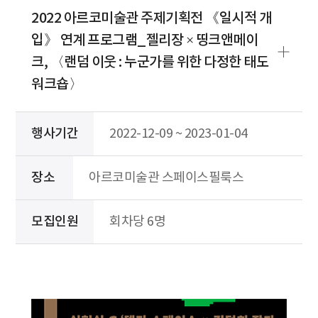
2022 아르코미술관 주제기획전 《일시적 개
입》 연계 프로그램_젤리장 × 띵크앤메이
크, 〈랜덤 이웃 : 누군가를 위한 다정한 태도
워크숍〉
행사기간
2022-12-09 ~ 2023-01-04
장소
아르코미술관 스페이스필룩스
모집인원
회차당 6명