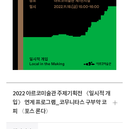
2022 아르코미술관 주제기획전 《일시적 개
입》 연계 프로그램_코무니타스 구부악 코
피 〈포스 론다〉