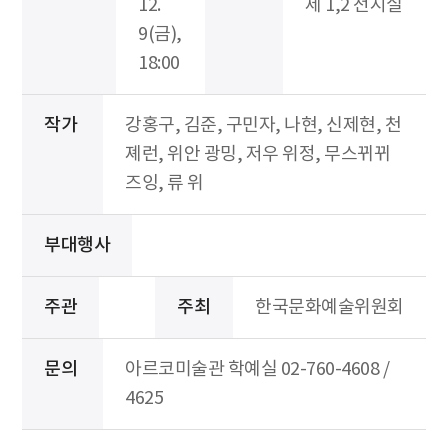
12.
제 1,2 전시실
9(금),
18:00
작가
강홍구, 김준, 구민자, 나현, 신제현, 천
졔런, 위안 광밍, 저우 위정, 무스뀌뀌
즈잉, 류 위
부대행사
주관
주최
한국문화예술위원회
문의
아르코미술관 학예실 02-760-4608 /
4625