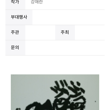
작가
강애란
부대행사
주관
주최
문의