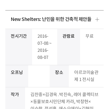
New Shelters: 난민을 위한 건축적 제안들
전시기간
2016-
관람료
무료
07-08 ~
2016-
08-07
오프닝
장소
아르코미술관
제 1 전시실
작가
김찬중×김경옥․박진숙, 레어 콜렉티브
×동물보호시민단체 카라, 박창현×
이수학․정성훈, 에스오에이×김현미,