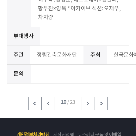
황두진×양욱 * 아카이브 섹션: 오재우,
차지량
부대행사
주관
정림건축문화재단
주최
한국문화
문의
10
/ 23
개인정보처리방침
저작권정책
뉴스레터 구독 및 이메일