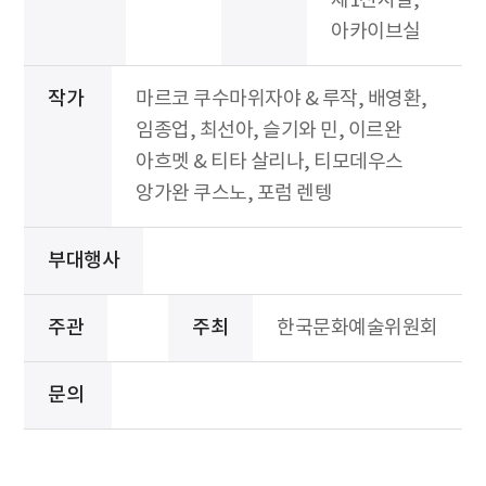
제1전시실,
아카이브실
작가
마르코 쿠수마위자야 & 루작, 배영환,
임종업, 최선아, 슬기와 민, 이르완
아흐멧 & 티타 살리나, 티모데우스
앙가완 쿠스노, 포럼 렌텡
부대행사
주관
주최
한국문화예술위원회
문의