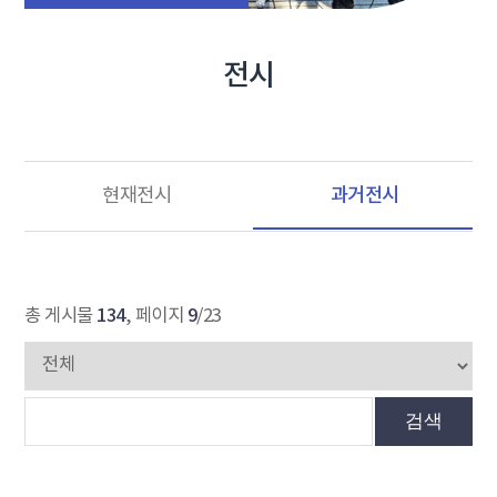
전시
과거전시
현재전시
134
9
총 게시물
, 페이지
/23
검색